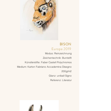
BISON
Europa 2019
Modus: Reinzeichnung
Zeichentechnik: Buntstift
Künstlerstifte: Faber Castell Polychromos
Medium: Karton Fabriano Accademina Disegno
200g/m2
Glanz: uniball Signo
Referenz: Literatur