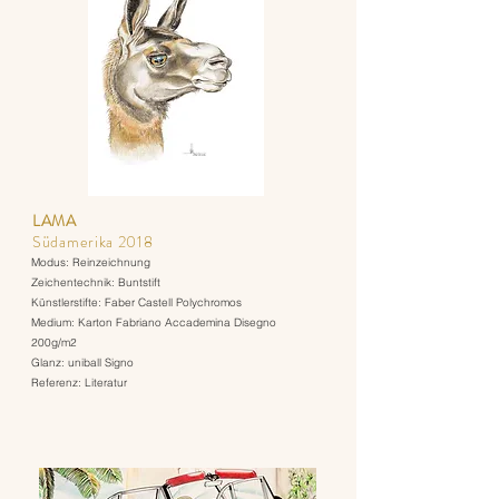
LAMA
Südamerika 2018
Modus: Reinzeichnung
Zeichentechnik: Buntstift
Künstlerstifte: Faber Castell Polychromos
Medium: Karton Fabriano Accademina Disegno
200g/m2
Glanz: uniball Signo
Referenz: Literatur