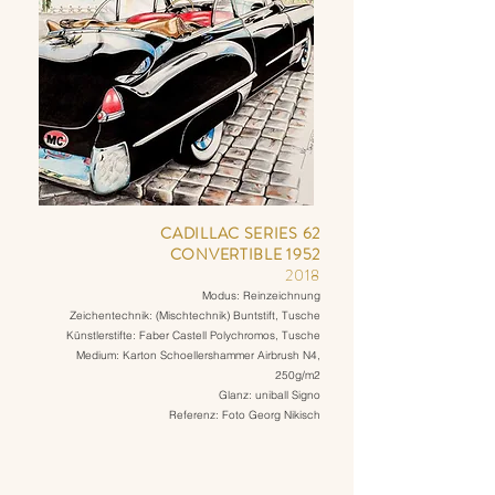
CADILLAC SERIES 62
CONVERTIBLE 1952
2018
Modus: Reinzeichnung
Zeichentechnik: (Mischtechnik) Buntstift, Tusche
Künstlerstifte: Faber Castell Polychromos, Tusche
Medium: Karton Schoellershammer Airbrush N4,
250g/m2
Glanz: uniball Signo
Referenz: Foto Georg Nikisch