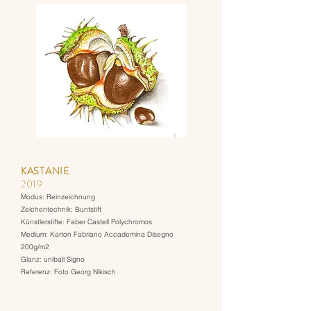
KASTANIE
2019
Modus: Reinzeichnung
Zeichentechnik: Buntstift
Künstlerstifte: Faber Castell Polychromos
Medium: Karton Fabriano Accademina Disegno
200g/m2
Glanz: uniball Signo
Referenz: Foto Georg Nikisch