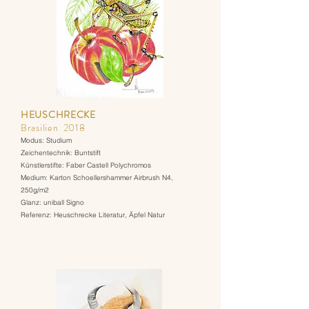
HEUSCHRECKE
Brasilien 2018
Modus: Studium
Zeichentechnik: Buntstift
Künstlerstifte: Faber Castell Polychromos
Medium: Karton Schoellershammer Airbrush N4,
250g/m2
Glanz: uniball Signo
Referenz: Heuschrecke Literatur, Äpfel Natur