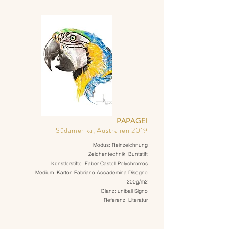
PAPAGEI
Südamerika, Australien 2019
Modus: Reinzeichnung
Zeichentechnik: Buntstift
Künstlerstifte: Faber Castell Polychromos
Medium: Karton Fabriano Accademina Disegno
200g/m2
Glanz: uniball Signo
Referenz: Literatur