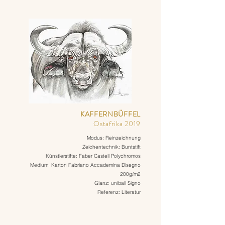
KAFFERNBÜFFEL
Ostafrika 2019
Modus: Reinzeichnung
Zeichentechnik: Buntstift
Künstlerstifte: Faber Castell Polychromos
Medium: Karton Fabriano Accademina Disegno
200g/m2
Glanz: uniball Signo
Referenz: Literatur