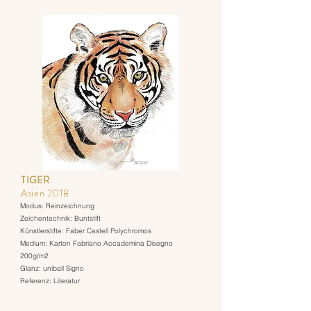
TIGER
Asien 2018
Modus: Reinzeichnung
Zeichentechnik: Buntstift
Künstlerstifte: Faber Castell Polychromos
Medium: Karton Fabriano Accademina Disegno
200g/m2
Glanz: uniball Signo
Referenz: Literatur